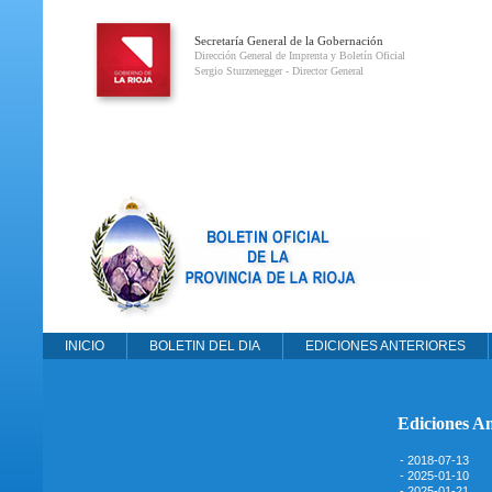
Secretaría General de la Gobernación
Dirección General de Imprenta y Boletín Oficial
Sergio Sturzenegger - Director General
INICIO
BOLETIN DEL DIA
EDICIONES ANTERIORES
Ediciones An
- 2018-07-13
- 2025-01-10
- 2025-01-21